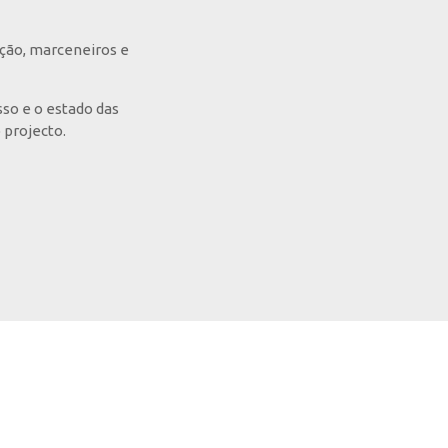
ução, marceneiros e
so e o estado das
 projecto.