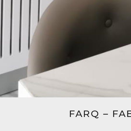
FARQ – FA